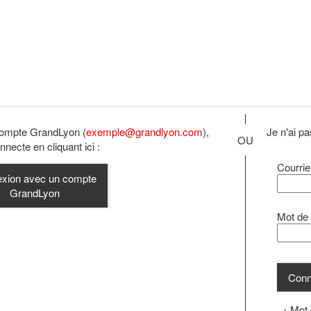
compte GrandLyon (
exemple@grandlyon.com
),
Je n'ai p
nnecte en cliquant ici :
Courrie
xion avec un compte
GrandLyon
Mot de
Conn
→ Mot 