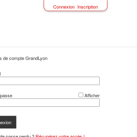
Connexion
Inscription
*
as de compte GrandLyon
l
*
 passe
Afficher
exion
de passe perdu ?
Récupérez votre accès !